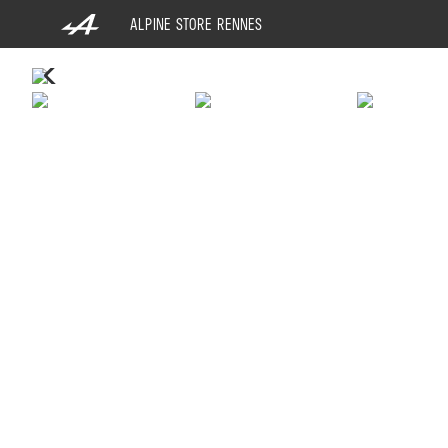
PANNEAU DE GESTION DES COOKIES
ALPINE STORE RENNES
ÉLECTRIQUE
THERMIQUE