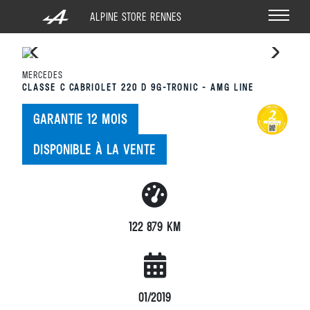
PANNEAU DE GESTION DES COOKIES
ALPINE STORE RENNES
MERCEDES
CLASSE C CABRIOLET 220 D 9G-TRONIC - AMG LINE
ÉLECTRIQUE
GARANTIE 12 MOIS
THERMIQUE
DISPONIBLE À LA VENTE
A290
A390
122 879 KM
01/2019